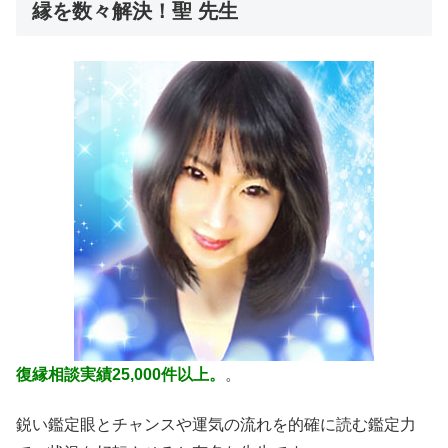
縁を数々解決！聖 先生
復縁相談実績25,000件以上。
。
鋭い鑑定眼とチャンスや運気の流れを的確に読む鑑定力