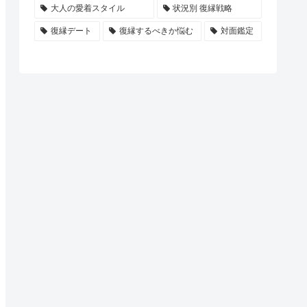
大人の愛着スタイル
状況別 復縁戦略
復縁デート
復縁するべきか悩む
対面鑑定