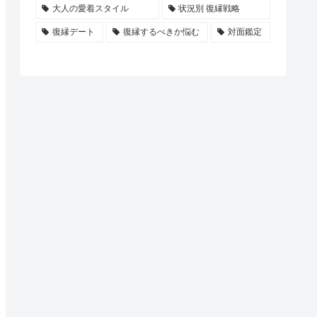
大人の愛着スタイル
状況別 復縁戦略
復縁デート
復縁するべきか悩む
対面鑑定