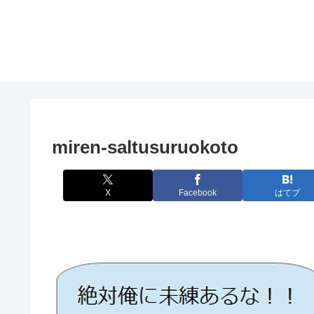
miren-saltusuruokoto
X
Facebook
はてブ