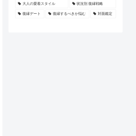
大人の愛着スタイル
状況別 復縁戦略
復縁デート
復縁するべきか悩む
対面鑑定