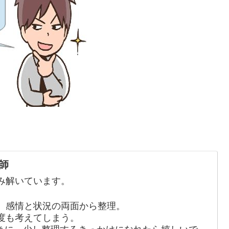
師
み解いています。
、感情と状況の両面から整理。
度も考えてしまう。