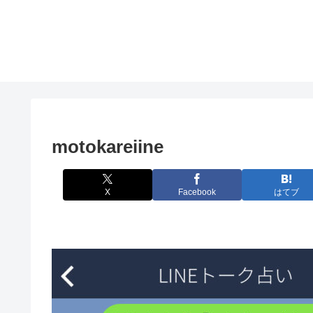
motokareiine
X
Facebook
はてブ