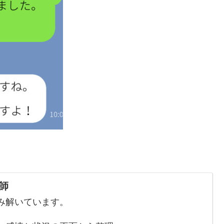
師
み解いています。