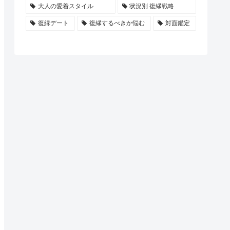
大人の愛着スタイル
状況別 復縁戦略
復縁デート
復縁するべきか悩む
対面鑑定