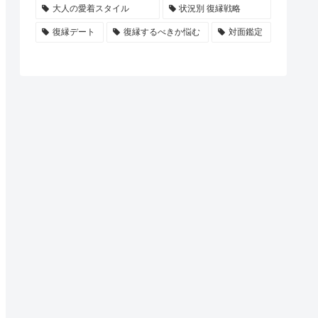
大人の愛着スタイル
状況別 復縁戦略
復縁デート
復縁するべきか悩む
対面鑑定