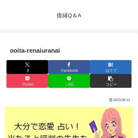
復縁Q＆A
ooita-renaiuranai
X
Facebook
はてブ
Pocket
LINE
コピー
2023.08.11