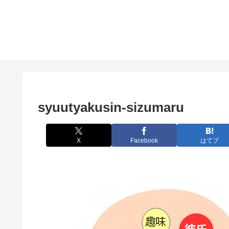
syuutyakusin-sizumaru
X
Facebook
はてブ