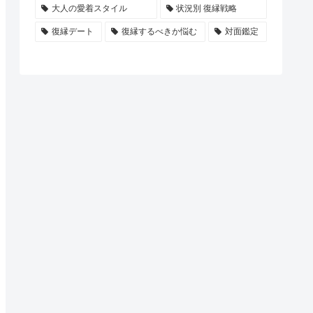
大人の愛着スタイル
状況別 復縁戦略
復縁デート
復縁するべきか悩む
対面鑑定