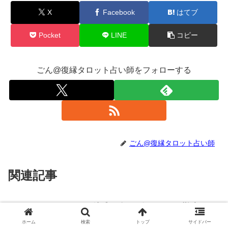
X
Facebook
はてブ
Pocket
LINE
コピー
ごん@復縁タロット占い師をフォローする
ごん@復縁タロット占い師
関連記事
彼氏が冷たい気がする！勘違いか
復縁の考え方・ヒント
判断するポイントまとめ
ホーム
検索
トップ
サイドバー